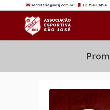
secretaria@aesj.com.br
12 3949.9494
Pular para o conteúdo
Promo