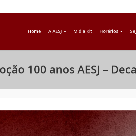
Home
A AESJ
Midia Kit
Horários
Se
ção 100 anos AESJ – Dec