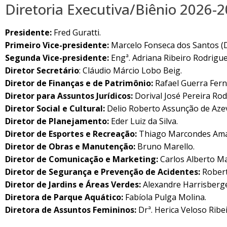
Diretoria Executiva/Biênio 2026-
Presidente:
Fred Guratti.
Primeiro Vice-presidente:
Marcelo Fonseca dos Santos (D
Segunda Vice-presidente:
Engª. Adriana Ribeiro Rodrigue
Diretor Secretário
: Cláudio Márcio Lobo Beig.
Diretor de Finanças e de Patrimônio:
Rafael Guerra Fern
Diretor para Assuntos Jurídicos:
Dorival José Pereira Rod
Diretor Social e Cultural:
Delio Roberto Assunção de Azev
Diretor de Planejamento:
Eder Luiz da Silva.
Diretor de Esportes e Recreação:
Thiago Marcondes Ama
Diretor de Obras e Manutenção:
Bruno Marello.
Diretor de Comunicação e Marketing:
Carlos Alberto Mar
Diretor de Segurança e Prevenção de Acidentes:
Robert
Diretor de Jardins e Áreas Verdes:
Alexandre Harrisberge
Diretora de Parque Aquático:
Fabíola Pulga Molina.
Diretora de Assuntos Femininos:
Drª. Herica Veloso Ribe