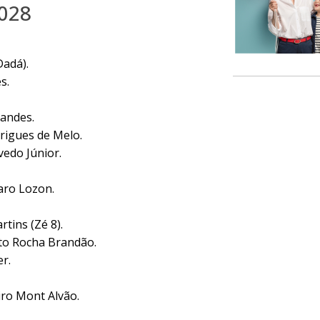
2028
adá).
s.
andes.
rigues de Melo.
edo Júnior.
ro Lozon.
tins (Zé 8).
o Rocha Brandão.
r.
iro Mont Alvão.