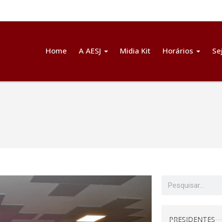
Home
A AESJ
Midia Kit
Horários
Se
PRESIDENTES