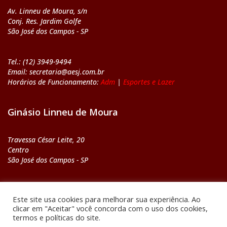
Av. Linneu de Moura, s/n
Conj. Res. Jardim Golfe
São José dos Campos - SP
Tel.: (12) 3949-9494
Email: secretaria@aesj.com.br
Horários de Funcionamento:
Adm
|
Esportes e Lazer
Ginásio Linneu de Moura
Travessa César Leite, 20
Centro
São José dos Campos - SP
Tel.: (12) 3921-8669
Este site usa cookies para melhorar sua experiência. Ao
Email: ginasio@aesj.com.br
clicar em "Aceitar" você concorda com o uso dos cookies,
Horários de Funcionamento:
Adm
|
Esportes e Lazer
termos e políticas do site.