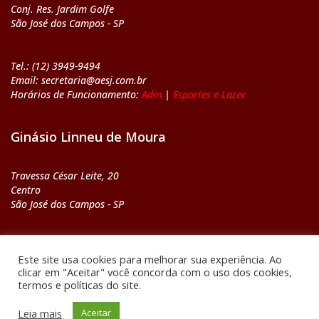
Conj. Res. Jardim Golfe
São José dos Campos - SP
Tel.: (12) 3949-9494
Email: secretaria@aesj.com.br
Horários de Funcionamento:
Adm
|
Esportes e Lazer
Ginásio Linneu de Moura
Travessa César Leite, 20
Centro
São José dos Campos - SP
Tel.: (12) 3921-8669
Este site usa cookies para melhorar sua experiência. Ao
Email: ginasio@aesj.com.br
clicar em "Aceitar" você concorda com o uso dos cookies,
Horários de Funcionamento:
Adm
|
Esportes e Lazer
termos e políticas do site.
Leia mais
Aceitar
Desenvolvido por
M&R Propaganda e Marketing