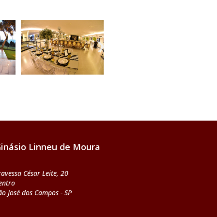
inásio Linneu de Moura
ravessa César Leite, 20
entro
ão José dos Campos - SP