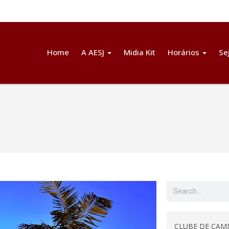
Home
A AESJ
Midia Kit
Horários
Se
CLUBE DE CAM