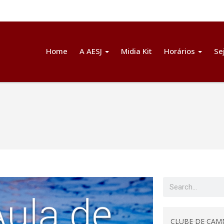
Home
A AESJ
Midia Kit
Horários
Se
CLUBE DE CAM