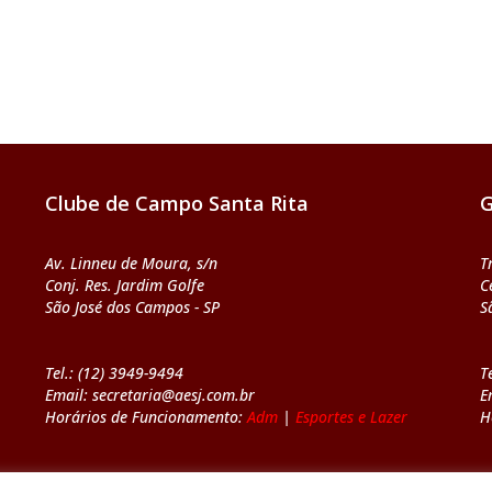
Clube de Campo Santa Rita
G
Av. Linneu de Moura, s/n
T
Conj. Res. Jardim Golfe
C
São José dos Campos - SP
S
Tel.: (12) 3949-9494
T
Email: secretaria@aesj.com.br
E
Horários de Funcionamento:
Adm
|
Esportes e Lazer
H