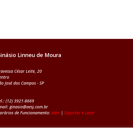
inásio Linneu de Moura
ravessa César Leite, 20
entro
ão José dos Campos - SP
el.: (12) 3921-8669
mail: ginasio@aesj.com.br
orários de Funcionamento:
Adm
|
Esportes e Lazer