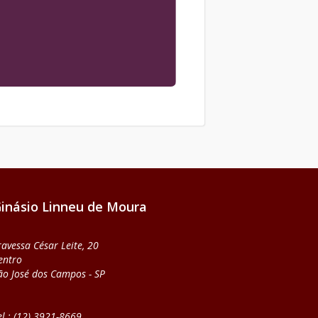
inásio Linneu de Moura
ravessa César Leite, 20
entro
ão José dos Campos - SP
el.: (12) 3921-8669