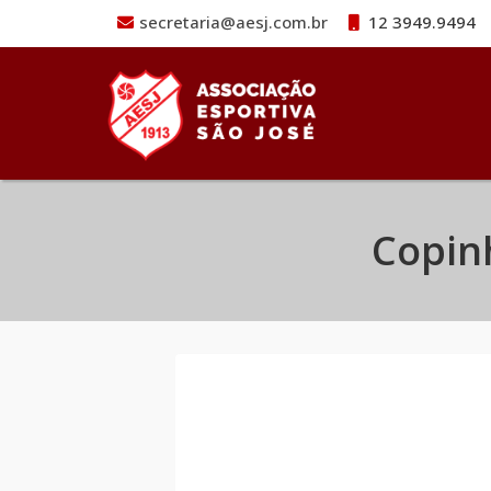
secretaria@aesj.com.br
12 3949.9494
Pular para o conteúdo
Copinh