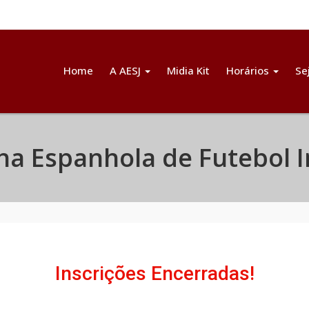
Home
A AESJ
Midia Kit
Horários
Se
a Espanhola de Futebol I
Inscrições Encerradas!