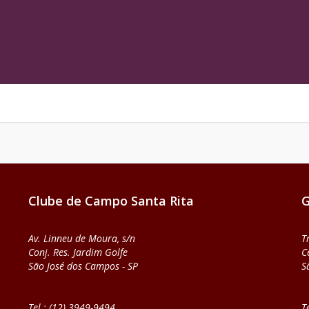
Clube de Campo Santa Rita
G
Av. Linneu de Moura, s/n
T
Conj. Res. Jardim Golfe
C
São José dos Campos - SP
S
Tel.: (12) 3949-9494
T