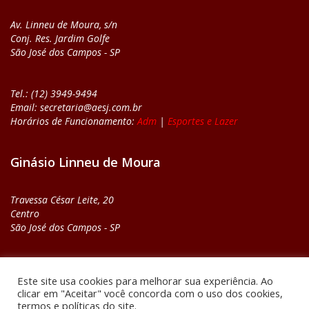
Av. Linneu de Moura, s/n
Conj. Res. Jardim Golfe
São José dos Campos - SP
Tel.: (12) 3949-9494
Email: secretaria@aesj.com.br
Horários de Funcionamento:
Adm
|
Esportes e Lazer
Ginásio Linneu de Moura
Travessa César Leite, 20
Centro
São José dos Campos - SP
Tel.: (12) 3921-8669
Este site usa cookies para melhorar sua experiência. Ao
Email: ginasio@aesj.com.br
clicar em "Aceitar" você concorda com o uso dos cookies,
Horários de Funcionamento:
Adm
|
Esportes e Lazer
termos e políticas do site.